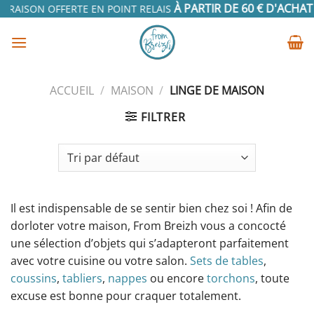
Passer
À PARTIR DE 60 € D'ACHAT
VRAISON OFFERTE EN POINT RELAIS
E
au
contenu
ACCUEIL
/
MAISON
/
LINGE DE MAISON
FILTRER
Il est indispensable de se sentir bien chez soi ! Afin de
dorloter votre maison, From Breizh vous a concocté
une sélection d’objets qui s’adapteront parfaitement
avec votre cuisine ou votre salon.
Sets de tables
,
coussins
,
tabliers
,
nappes
ou encore
torchons
, toute
excuse est bonne pour craquer totalement.