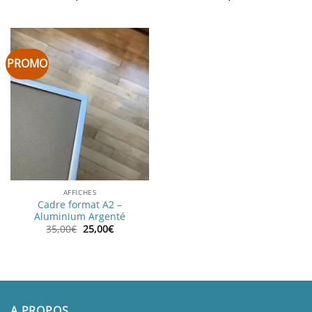
PROMO
AFFICHES
Cadre format A2 –
Aluminium Argenté
Le
Le
35,00
€
25,00
€
prix
prix
initial
actuel
était :
est :
35,00€.
25,00€.
A PROPOS