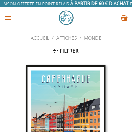
Passer
À PARTIR DE 60 € D'ACHAT
RAISON OFFERTE EN POINT RELAIS
EN
au
contenu
ACCUEIL
/
AFFICHES
/
MONDE
FILTRER