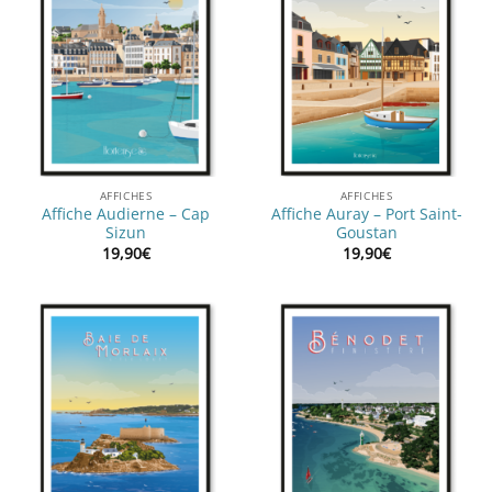
AFFICHES
AFFICHES
Affiche Audierne – Cap
Affiche Auray – Port Saint-
Sizun
Goustan
19,90
€
19,90
€