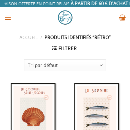
Passer
À PARTIR DE 60 € D'ACHAT
RAISON OFFERTE EN POINT RELAIS
EN
au
contenu
ACCUEIL
/
PRODUITS IDENTIFIÉS “RÉTRO”
FILTRER