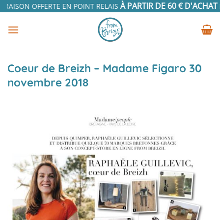
Passer
À PARTIR DE 60 € D'ACHAT
VRAISON OFFERTE EN POINT RELAIS
EN
au
contenu
Coeur de Breizh – Madame Figaro 30
novembre 2018