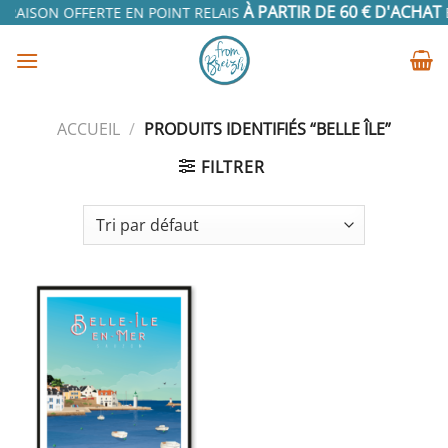
Passer
À PARTIR DE 60 € D'ACHAT
VRAISON OFFERTE EN POINT RELAIS
EN
au
contenu
ACCUEIL
/
PRODUITS IDENTIFIÉS “BELLE ÎLE”
FILTRER