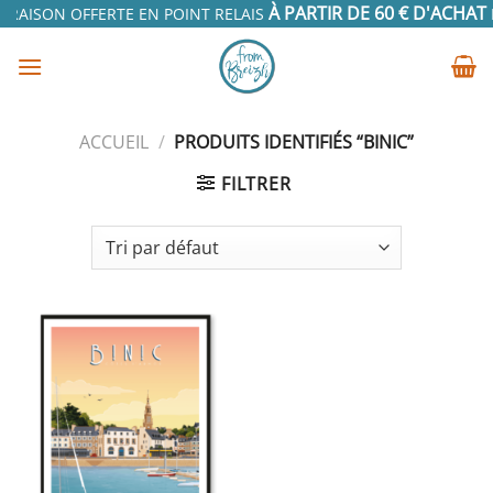
Passer
À PARTIR DE 60 € D'ACHAT
VRAISON OFFERTE EN POINT RELAIS
EN
au
contenu
ACCUEIL
/
PRODUITS IDENTIFIÉS “BINIC”
FILTRER