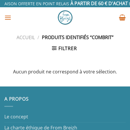
Passer
À PARTIR DE 60 € D'ACHAT
VRAISON OFFERTE EN POINT RELAIS
EN
au
contenu
ACCUEIL
/
PRODUITS IDENTIFIÉS “COMBRIT”
FILTRER
Aucun produit ne correspond à votre sélection.
A PROPOS
Le concept
La charte éthique de From Breizh