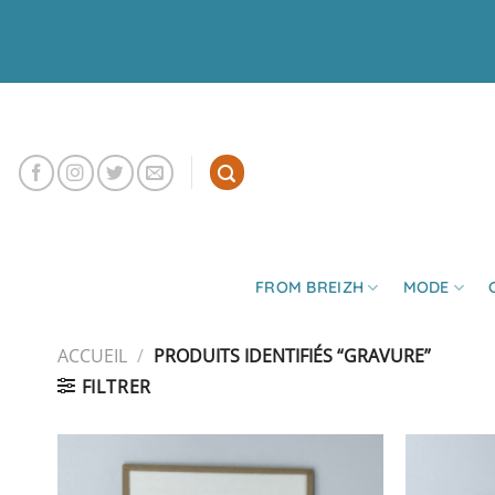
Passer
au
contenu
FROM BREIZH
MODE
ACCUEIL
/
PRODUITS IDENTIFIÉS “GRAVURE”
FILTRER