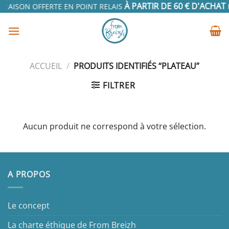
Passer
À PARTIR DE 60 € D'ACHAT
VRAISON OFFERTE EN POINT RELAIS
EN
au
contenu
ACCUEIL
/
PRODUITS IDENTIFIÉS “PLATEAU”
FILTRER
Aucun produit ne correspond à votre sélection.
A PROPOS
Le concept
La charte éthique de From Breizh