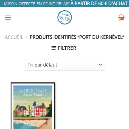
Passer
À PARTIR DE 60 € D'ACHAT
VRAISON OFFERTE EN POINT RELAIS
E
au
contenu
ACCUEIL
/
PRODUITS IDENTIFIÉS “PORT DU KERNÉVEL”
FILTRER