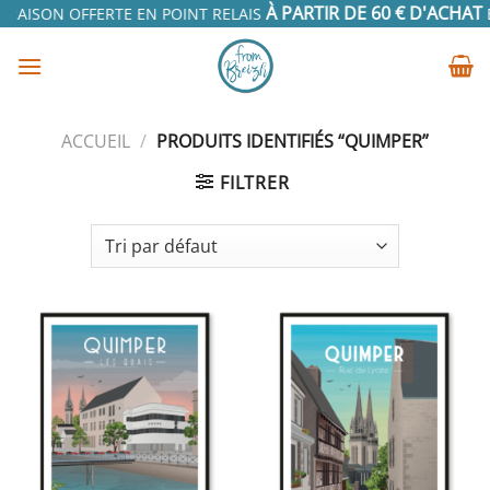
Passer
À PARTIR DE 60 € D'ACHAT
VRAISON OFFERTE EN POINT RELAIS
E
au
contenu
ACCUEIL
/
PRODUITS IDENTIFIÉS “QUIMPER”
FILTRER