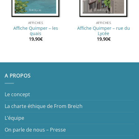
AFFICHES
AFFICHES
Affiche Quimper – les
Affiche Quimper – rue du
quais
Lycée
19,90
€
19,90
€
A PROPOS
Le concept
La charte éthique de From Breizh
L’équipe
On parle de nous – Presse