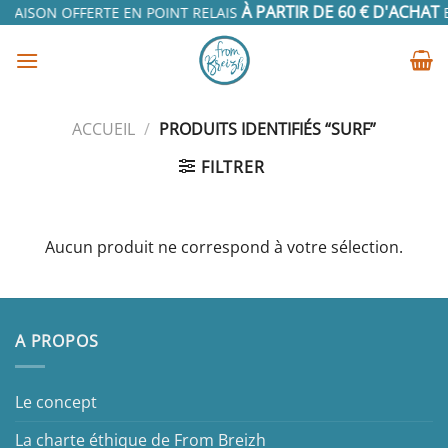
Passer
À PARTIR DE 60 € D'ACHAT
RAISON OFFERTE EN POINT RELAIS
EN
au
contenu
ACCUEIL
/
PRODUITS IDENTIFIÉS “SURF”
FILTRER
Aucun produit ne correspond à votre sélection.
A PROPOS
Le concept
La charte éthique de From Breizh