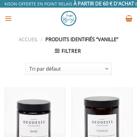
Passer
À PARTIR DE 60 € D'ACHAT
RAISON OFFERTE EN POINT RELAIS
EN
au
contenu
ACCUEIL
/
PRODUITS IDENTIFIÉS “VANILLE”
FILTRER