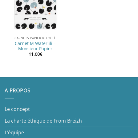
CARNETS PAPIER RECYCLÉ
Carnet M Waterlili –
Monsieur Papier
11,00
€
A PROPOS
Le concept
La charte éthique de From Breizh
L’équipe