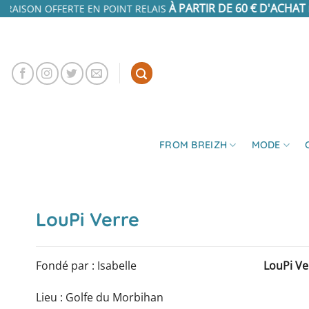
Passer
À PARTIR DE 60 € D'ACHAT
IVRAISON OFFERTE EN POINT RELAIS
au
contenu
FROM BREIZH
MODE
LouPi Verre
Fondé par : Isabelle
LouPi Ve
Lieu : Golfe du Morbihan