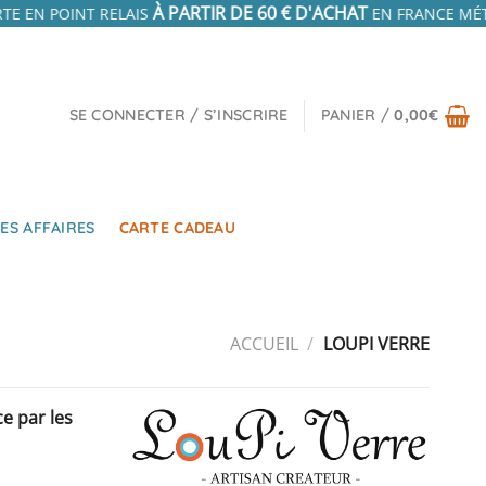
À PARTIR DE 60 € D'ACHAT
TE EN POINT RELAIS
EN FRANCE MÉT
SE CONNECTER / S’INSCRIRE
PANIER /
0,00
€
ES AFFAIRES
CARTE CADEAU
ACCUEIL
/
LOUPI VERRE
e par les