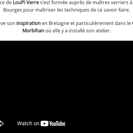
ice de
LouPi Verre
s’est formée auprès de maîtres verriers à
Bourges pour maîtriser les techniques de ce savoir-faire.
ouve son
inspiration
en Bretagne et particulièrement dans le
Morbihan
où elle y a installé son atelier.