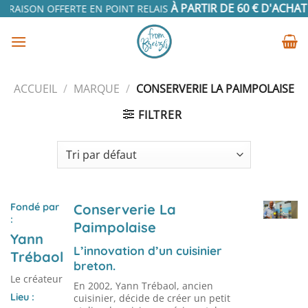
Passer
À PARTIR DE 60 € D'ACHAT
IVRAISON OFFERTE EN POINT RELAIS
E
au
contenu
ACCUEIL
/
MARQUE
/
CONSERVERIE LA PAIMPOLAISE
FILTRER
Fondé par
Conserverie La
:
Paimpolaise
Yann
L’innovation d’un cuisinier
Trébaol
breton.
Le créateur
En 2002, Yann Trébaol, ancien
Lieu :
cuisinier, décide de créer un petit