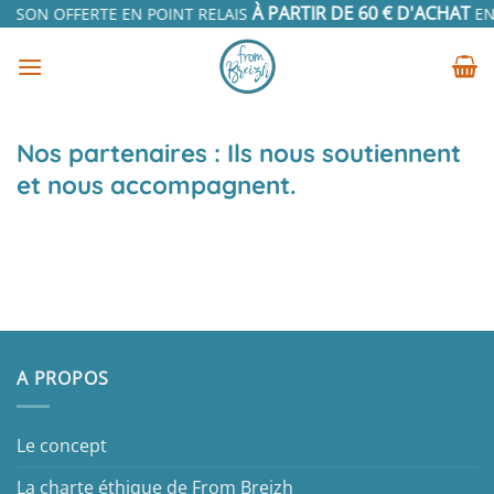
Passer
À PARTIR DE 60 € D'ACHAT
AISON OFFERTE EN POINT RELAIS
EN 
au
contenu
Nos partenaires : Ils nous soutiennent
et nous accompagnent.
A PROPOS
Le concept
La charte éthique de From Breizh