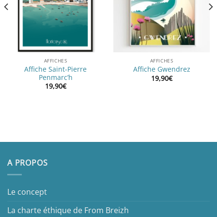
AFFICHES
AFFICHES
Affiche Saint-Pierre
Affiche Gwendrez
Penmarc’h
19,90
€
19,90
€
A PROPOS
Le concept
La charte éthique de From Breizh