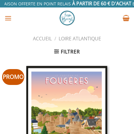
Passer
À PARTIR DE 60 € D'ACHAT
RAISON OFFERTE EN POINT RELAIS
EN
au
contenu
ACCUEIL
/
LOIRE ATLANTIQUE
FILTRER
PROMO