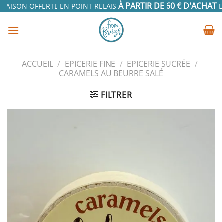
Passer
À PARTIR DE 60 € D'ACHAT
RAISON OFFERTE EN POINT RELAIS
EN
au
contenu
ACCUEIL
/
EPICERIE FINE
/
EPICERIE SUCRÉE
/
CARAMELS AU BEURRE SALÉ
FILTRER