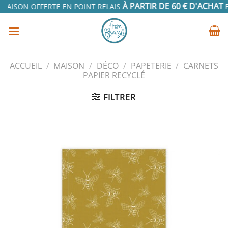
Passer
À PARTIR DE 60 € D'ACHAT
RAISON OFFERTE EN POINT RELAIS
EN
au
contenu
ACCUEIL
/
MAISON
/
DÉCO
/
PAPETERIE
/
CARNETS
PAPIER RECYCLÉ
FILTRER