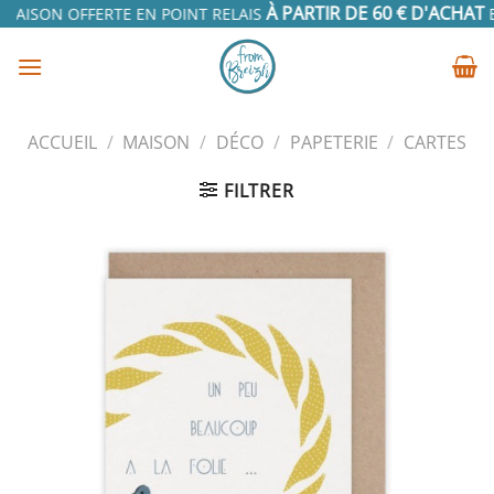
Passer
À PARTIR DE 60 € D'ACHAT
RAISON OFFERTE EN POINT RELAIS
EN
au
contenu
ACCUEIL
/
MAISON
/
DÉCO
/
PAPETERIE
/
CARTES
FILTRER