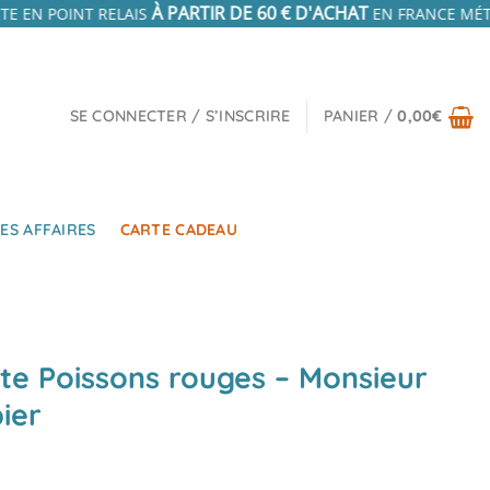
À PARTIR DE 60 € D'ACHAT
TE EN POINT RELAIS
EN FRANCE MÉTR
SE CONNECTER / S’INSCRIRE
PANIER /
0,00
€
ES AFFAIRES
CARTE CADEAU
te Poissons rouges – Monsieur
ier