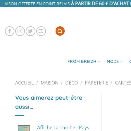
Passer
À PARTIR DE 60 € D'ACHAT
VRAISON OFFERTE EN POINT RELAIS
E
au
contenu
FROM BREIZH
MODE
ACCUEIL
/
MAISON
/
DÉCO
/
PAPETERIE
/
CARTE
Vous aimerez peut-être
aussi…
Affiche La Torche - Pays