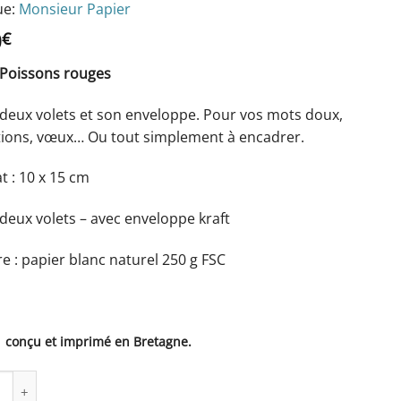
e:
Monsieur Papier
0
€
 Poissons rouges
 deux volets et son enveloppe. Pour vos mots doux,
ations, vœux… Ou tout simplement à encadrer.
t : 10 x 15 cm
deux volets – avec enveloppe kraft
e : papier blanc naturel 250 g FSC
 conçu et imprimé en Bretagne.
té de Carte Poissons rouges - Monsieur Papier