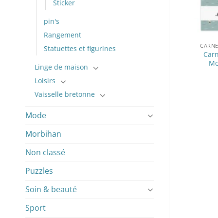
Sticker
pin's
Rangement
FFICHES
CARNETS PAPIER RECYCLÉ
CARNE
Statuettes et figurines
 Saint-Pierre
Carnet M Waterlili –
Carn
nmarc’h
Monsieur Papier
Mo
Linge de maison
19,90
€
11,00
€
Loisirs
Vaisselle bretonne
Mode
Morbihan
Non classé
Puzzles
Soin & beauté
Sport