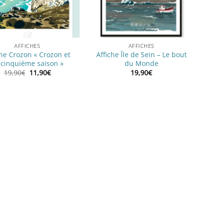
AFFICHES
AFFICHES
che Crozon « Crozon et
Affiche Île de Sein – Le bout
 cinquième saison »
du Monde
Le
Le
19,90
€
11,90
€
19,90
€
prix
prix
initial
actuel
était :
est :
19,90€.
11,90€.