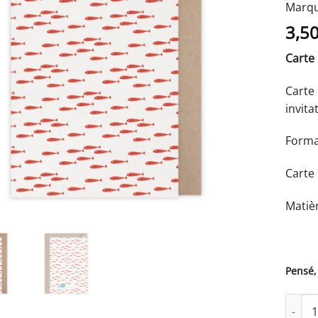
Marqu
3,5
Carte
Carte
invit
Forma
Carte 
Matièr
Pensé,
quanti