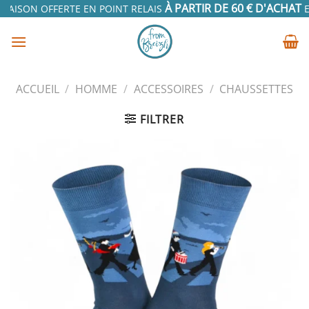
Passer
À PARTIR DE 60 € D'ACHAT
RAISON OFFERTE EN POINT RELAIS
EN
au
contenu
ACCUEIL
/
HOMME
/
ACCESSOIRES
/
CHAUSSETTES
FILTRER