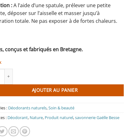
tion :
A l’aide d’une spatule, prélever une petite
te, déposer sur l’aisselle et masser jusqu’à
ation totale. Ne pas exposer à de fortes chaleurs.
s, conçus et fabriqués en Bretagne.
k
té de Déodorant Crème Grenade - fruit de la passion
AJOUTER AU PANIER
ies :
Déodorants naturels
,
Soin & beauté
tes :
Déodorant
,
Nature
,
Produit naturel
,
savonnerie Gaëlle Besse