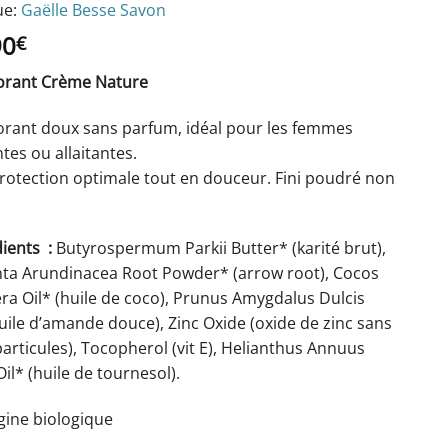
e:
Gaëlle Besse Savon
90
€
rant Crème Nature
rant doux sans parfum, idéal pour les femmes
tes ou allaitantes.
rotection optimale tout en douceur. Fini poudré non
ients :
Butyrospermum Parkii Butter* (karité brut),
ta Arundinacea Root Powder* (arrow root), Cocos
ra Oil* (huile de coco), Prunus Amygdalus Dulcis
uile d’amande douce), Zinc Oxide (oxide de zinc sans
rticules), Tocopherol (vit E), Helianthus Annuus
il* (huile de tournesol).
gine biologique