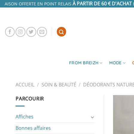
Passer
À PARTIR DE 60 € D'ACHAT
VRAISON OFFERTE EN POINT RELAIS
E
au
contenu
FROM BREIZH
MODE
ACCUEIL
/
SOIN & BEAUTÉ
/
DÉODORANTS NATURE
PARCOURIR
Affiches
Bonnes affaires