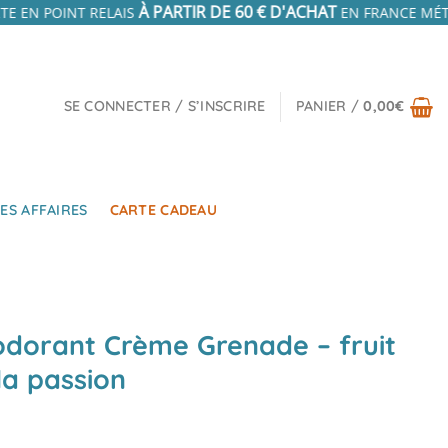
À PARTIR DE 60 € D'ACHAT
TE EN POINT RELAIS
EN FRANCE MÉTR
SE CONNECTER / S’INSCRIRE
PANIER /
0,00
€
ES AFFAIRES
CARTE CADEAU
dorant Crème Grenade – fruit
la passion