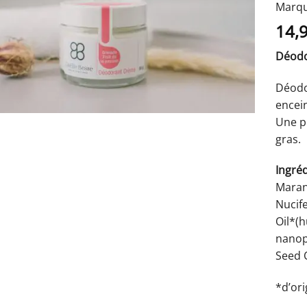
Marqu
14,
Déodo
Déodo
encein
Une p
gras.
Ingréd
Maran
Nucife
Oil*(h
nanopa
Seed O
*d’ori