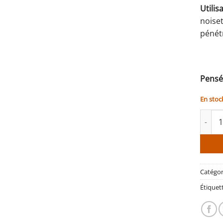
Utilisa
noiset
pénétr
Pensé
En stoc
quanti
Catégor
Étiquet