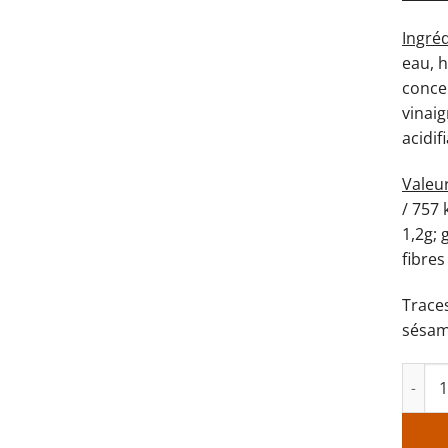
Ingré
eau, 
concen
vinaig
acidif
Valeu
/ 757 
1,2g; 
fibres
Trace
sésam
quanti