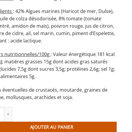
dients
: 42% Algues marines (Haricot de mer, Dulse),
huile de colza désodorisée, 8% tomate (tomate
tré, amidon de maïs), poivron rouge, jus de citron,
re de cidre, ail, sel marin, cumin, piment d’Espelette,
iant : acide lactique.
rs nutritionnelles/100g
: Valeur énergétique 181 kcal
kJ; matières grasses 15g dont acides gras saturés
glucides 7,5g dont sucres 3,5g; protéines 2,6g; sel 1g;
 alimentaires 5g.
s éventuelles de crustacés, moutarde, graines de
e, mollusques, arachides et soja.
té de Marinoë - pesto rouge aux algues marines
AJOUTER AU PANIER