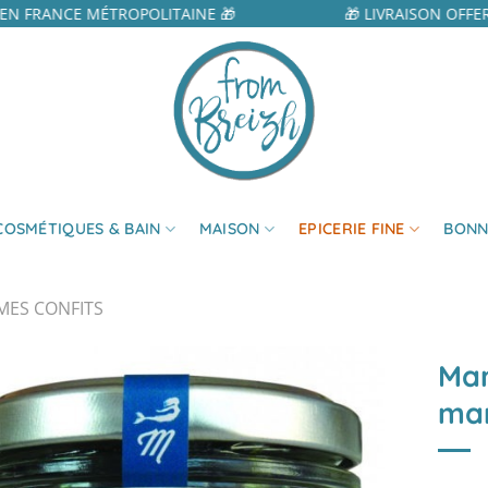
N FRANCE MÉTROPOLITAINE 🎁
🎁 LIVRAISON OFFER
COSMÉTIQUES & BAIN
MAISON
EPICERIE FINE
BONN
MES CONFITS
Mar
mar