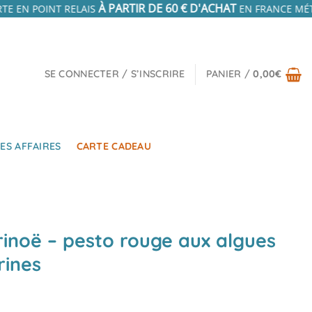
À PARTIR DE 60 € D'ACHAT
TE EN POINT RELAIS
EN FRANCE MÉTR
SE CONNECTER / S’INSCRIRE
PANIER /
0,00
€
ES AFFAIRES
CARTE CADEAU
inoë – pesto rouge aux algues
ines