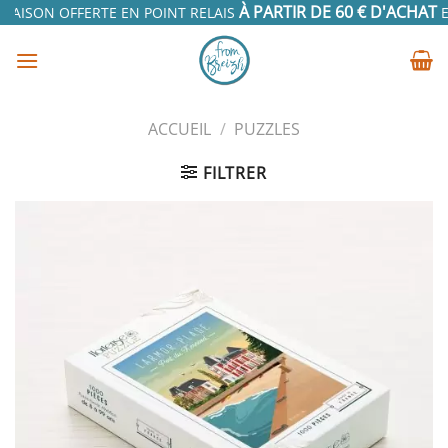
Passer
À PARTIR DE 60 € D'ACHAT
RAISON OFFERTE EN POINT RELAIS
EN
au
contenu
ACCUEIL
/
PUZZLES
FILTRER