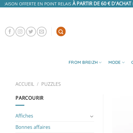
Passer
À PARTIR DE 60 € D'ACHAT
IVRAISON OFFERTE EN POINT RELAIS
E
au
contenu
FROM BREIZH
MODE
ACCUEIL
/
PUZZLES
PARCOURIR
Affiches
Bonnes affaires