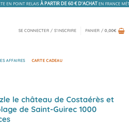
À PARTIR DE 60 € D'ACHAT
TE EN POINT RELAIS
EN FRANCE MÉTR
SE CONNECTER / S’INSCRIRE
PANIER /
0,00
€
ES AFFAIRES
CARTE CADEAU
zle le château de Costaérès et
plage de Saint-Guirec 1000
ces