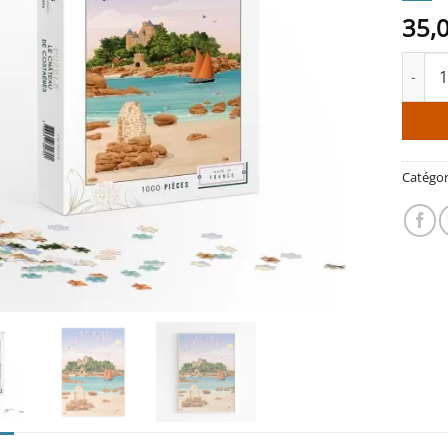
35,
quanti
Catégor