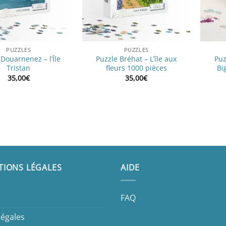
PUZZLES
PUZZLES
 Douarnenez – l’Île
Puzzle Bréhat – L’île aux
Puz
Tristan
fleurs 1000 pièces
Bi
35,00
€
35,00
€
TIONS LÉGALES
AIDE
FAQ
légales