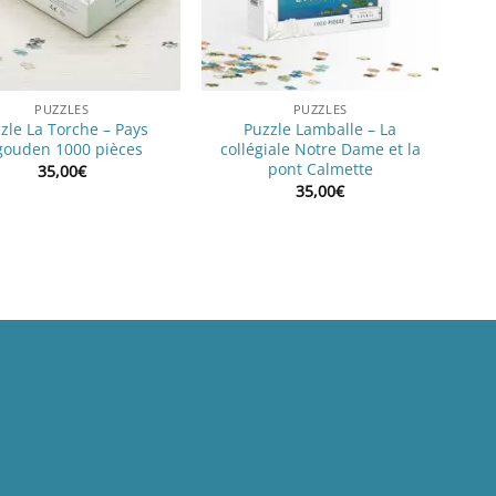
PUZZLES
PUZZLES
zle La Torche – Pays
Puzzle Lamballe – La
gouden 1000 pièces
collégiale Notre Dame et la
pont Calmette
35,00
€
35,00
€