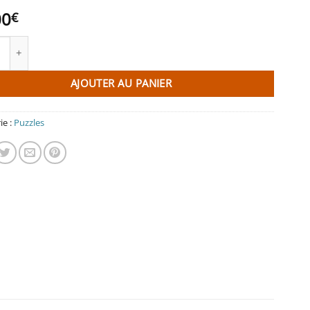
00
€
té de Puzzle le château de Costaérès et la plage de Saint-Guirec 10
AJOUTER AU PANIER
ie :
Puzzles