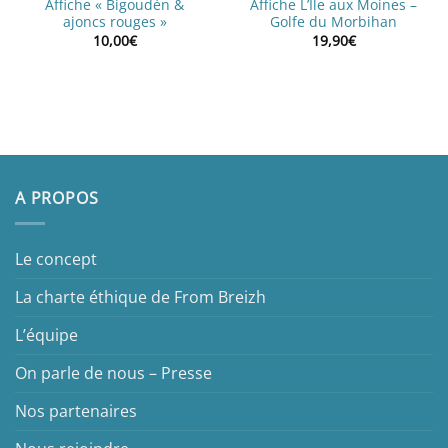
Affiche « Bigoudèn &
Affiche L’Île aux Moines –
ajoncs rouges »
Golfe du Morbihan
10,00
€
19,90
€
A PROPOS
Le concept
La charte éthique de From Breizh
L’équipe
On parle de nous – Presse
Nos partenaires