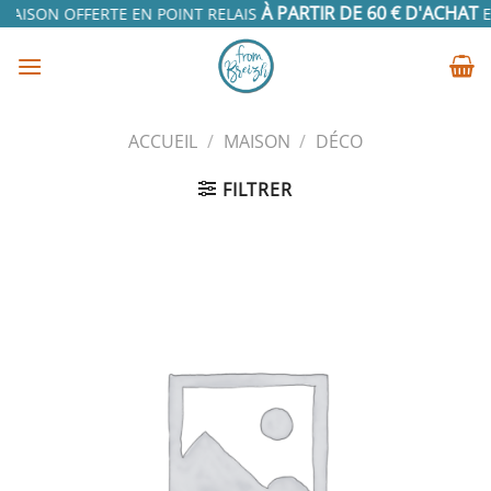
Passer
À PARTIR DE 60 € D'ACHAT
RAISON OFFERTE EN POINT RELAIS
EN
au
contenu
ACCUEIL
/
MAISON
/
DÉCO
FILTRER