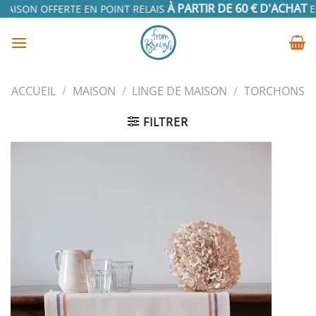
Passer
À PARTIR DE 60 € D'ACHAT
RAISON OFFERTE EN POINT RELAIS
EN
au
contenu
ACCUEIL
/
MAISON
/
LINGE DE MAISON
/
TORCHONS
FILTRER