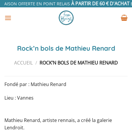
Passer
À PARTIR DE 60 € D'ACHAT
RAISON OFFERTE EN POINT RELAIS
EN
au
contenu
Rock’n bols de Mathieu Renard
ACCUEIL
/
ROCK’N BOLS DE MATHIEU RENARD
Fondé par : Mathieu Renard
Lieu : Vannes
Mathieu Renard, artiste rennais, a créé la galerie
Lendroit.