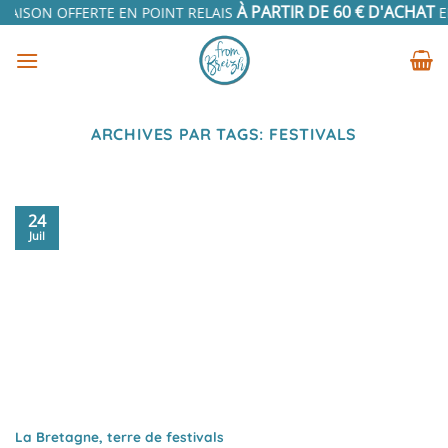
Passer
À PARTIR DE 60 € D'ACHAT
RAISON OFFERTE EN POINT RELAIS
EN
au
contenu
ARCHIVES PAR TAGS:
FESTIVALS
24
Juil
La Bretagne, terre de festivals