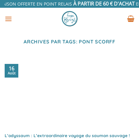
Passer
À PARTIR DE 60 € D'ACHAT
RAISON OFFERTE EN POINT RELAIS
EN 
au
contenu
ARCHIVES PAR TAGS:
PONT SCORFF
16
Août
L’odyssaum : L’extraordinaire voyage du saumon sauvage !