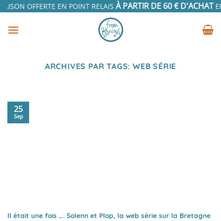
Passer
À PARTIR DE 60 € D'ACHAT
RAISON OFFERTE EN POINT RELAIS
EN 
au
contenu
ARCHIVES PAR TAGS:
WEB SÉRIE
25
Sep
Il était une fois …. Solenn et Plop, la web série sur la Bretagne