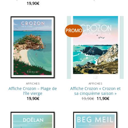
19,90
€
PROMO
AFFICHES
AFFICHES
Affiche Crozon – Plage de
Affiche Crozon « Crozon et
l’île vierge
sa cinquième saison »
Le
Le
19,90
€
19,90
€
11,90
€
prix
prix
initial
actuel
était :
est :
19,90€.
11,90€.