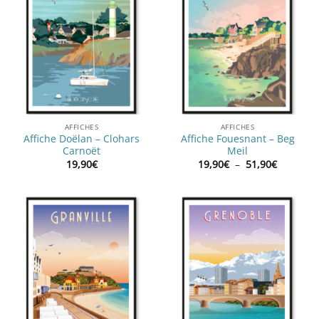
AFFICHES
AFFICHES
Affiche Doëlan – Clohars
Affiche Fouesnant – Beg
Carnoët
Meil
Plage
19,90
€
19,90
€
–
51,90
€
de
prix :
19,90€
à
51,90€