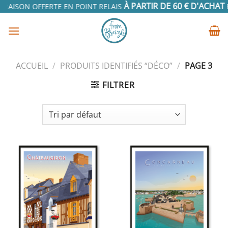
Passer
À PARTIR DE 60 € D'ACHAT
RAISON OFFERTE EN POINT RELAIS
EN
au
contenu
ACCUEIL
/
PRODUITS IDENTIFIÉS “DÉCO”
/
PAGE 3
FILTRER