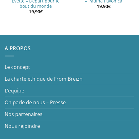
Evette – Départ pour le
– Padina Pavonica
bout du monde
19,90
€
19,90
€
A PROPOS
Le concept
La charte éthique de From Breizh
L’équipe
On parle de nous – Presse
Nos partenaires
Nous rejoindre