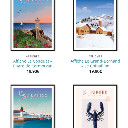
AFFICHES
AFFICHES
Affiche Le Conquet –
Affiche Le Grand-Bornand
Phare de Kermorvan
– Le Chinaillon
19,90
€
19,90
€