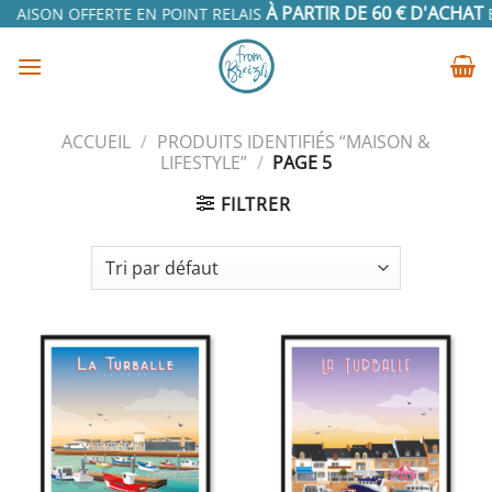
Passer
À PARTIR DE 60 € D'ACHAT
RAISON OFFERTE EN POINT RELAIS
EN
au
contenu
ACCUEIL
/
PRODUITS IDENTIFIÉS “MAISON &
LIFESTYLE”
/
PAGE 5
FILTRER