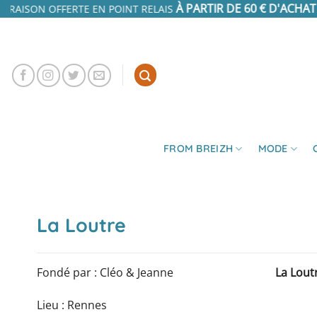
Passer
À PARTIR DE 60 € D'ACHAT
LIVRAISON OFFERTE EN POINT RELAIS
au
contenu
FROM BREIZH
MODE
La Loutre
Fondé par : Cléo & Jeanne
La Lout
Lieu : Rennes