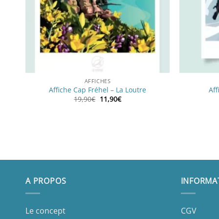
AFFICHES
Affiche Cap Fréhel – La Loutre
Aff
Le
Le
19,90
€
11,90
€
prix
prix
initial
actuel
était :
est :
19,90€.
11,90€.
A PROPOS
INFORMA
Le concept
CGV