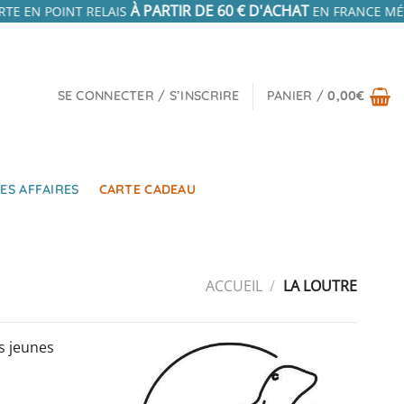
À PARTIR DE 60 € D'ACHAT
RTE EN POINT RELAIS
EN FRANCE MÉT
SE CONNECTER / S’INSCRIRE
PANIER /
0,00
€
ES AFFAIRES
CARTE CADEAU
ACCUEIL
/
LA LOUTRE
s jeunes