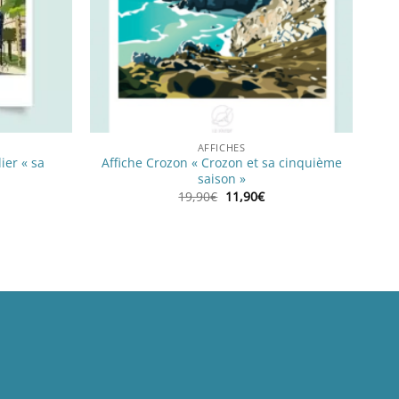
AFFICHES
ier « sa
Affiche Crozon « Crozon et sa cinquième
saison »
Le
Le
19,90
€
11,90
€
ix
prix
prix
tuel
initial
actuel
 :
était :
est :
,90€.
19,90€.
11,90€.