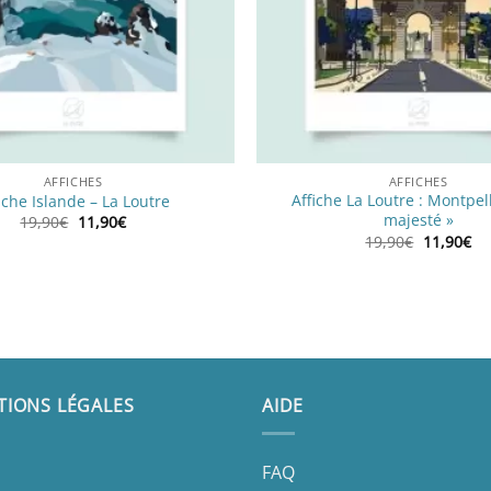
AFFICHES
AFFICHES
Affiche La Loutre : Montpell
iche Islande – La Loutre
majesté »
Le
Le
19,90
€
11,90
€
prix
prix
Le
Le
19,90
€
11,90
€
initial
actuel
prix
pr
était :
est :
initial
ac
19,90€.
11,90€.
était :
est
19,90€.
11
TIONS LÉGALES
AIDE
FAQ