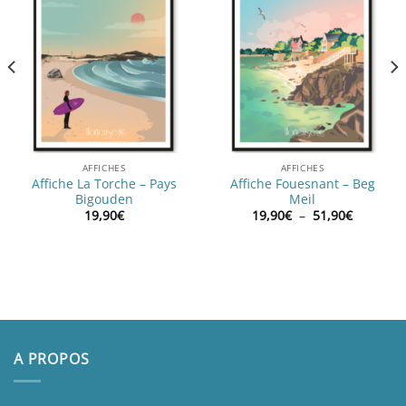
AFFICHES
AFFICHES
Affiche La Torche – Pays
Affiche Fouesnant – Beg
Bigouden
Meil
Plage
19,90
€
19,90
€
–
51,90
€
de
prix :
19,90€
à
51,90€
A PROPOS