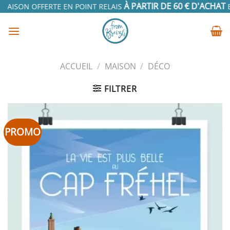
Passer
À PARTIR DE 60 € D'ACHAT
VRAISON OFFERTE EN POINT RELAIS
E
au
contenu
ACCUEIL
/
MAISON
/
DÉCO
FILTRER
PROMO