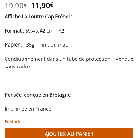
Le
Le
19,90
11,90
€
€
prix
prix
Affiche La Loutre Cap Fréhel :
initial
actuel
était :
est :
Format :
59,4 x 42 cm – A2
19,90€.
11,90€.
Papier :
135g – Finition mat.
Conditionnement dans un tube de protection – Vendue
sans cadre
Pensée, conçue en Bretagne
Imprimée en France
En stock
AJOUTER AU PANIER