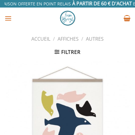
Passer
À PARTIR DE 60 € D'ACHAT
RAISON OFFERTE EN POINT RELAIS
EN
au
contenu
ACCUEIL
/
AFFICHES
/
AUTRES
FILTRER