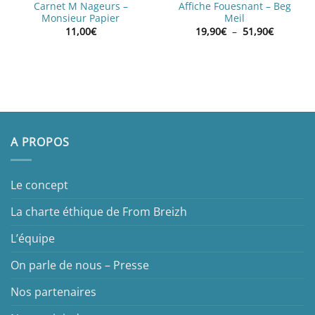
Carnet M Nageurs –
Affiche Fouesnant – Beg
Monsieur Papier
Meil
Plage
11,00
€
19,90
€
–
51,90
€
de
prix :
19,90€
à
51,90€
A PROPOS
Le concept
La charte éthique de From Breizh
L’équipe
On parle de nous – Presse
Nos partenaires