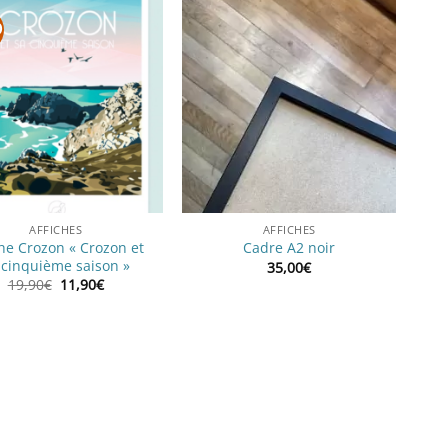
O
AFFICHES
AFFICHES
che Crozon « Crozon et
Cadre A2 noir
 cinquième saison »
35,00
€
Le
Le
19,90
€
11,90
€
prix
prix
initial
actuel
était :
est :
19,90€.
11,90€.