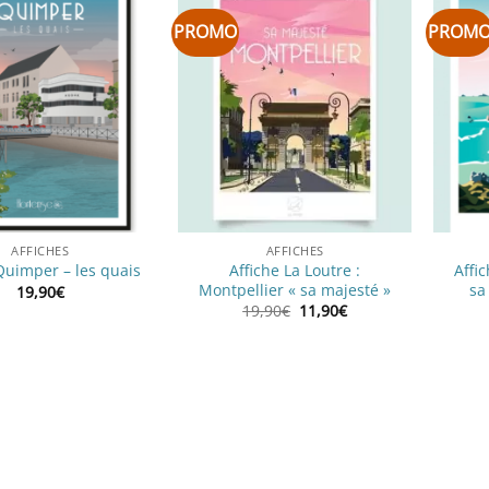
PROMO
PROM
AFFICHES
AFFICHES
Affiche La Loutre :
Affi
Quimper – les quais
Montpellier « sa majesté »
sa
19,90
€
Le
Le
19,90
€
11,90
€
prix
prix
initial
actuel
était :
est :
19,90€.
11,90€.