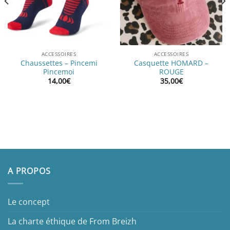
ACCESSOIRES
ACCESSOIRES
Chaussettes – Pincemi
Casquette HOMARD –
Pincemoi
ROUGE
14,00
€
35,00
€
A PROPOS
Le concept
La charte éthique de From Breizh