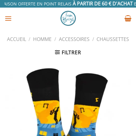
Passer
À PARTIR DE 60 € D'ACHAT
RAISON OFFERTE EN POINT RELAIS
EN
au
contenu
ACCUEIL
/
HOMME
/
ACCESSOIRES
/
CHAUSSETTES
FILTRER