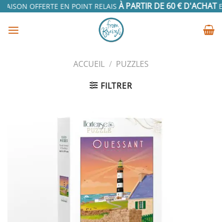
Passer
À PARTIR DE 60 € D'ACHAT
RAISON OFFERTE EN POINT RELAIS
EN
au
contenu
ACCUEIL
/
PUZZLES
FILTRER