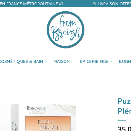
N FRANCE MÉTROPOLITAINE 🎁
🎁 LIVRAISON OFFER
COSMÉTIQUES & BAIN
MAISON
EPICERIE FINE
BONN
Puz
Plé
35,