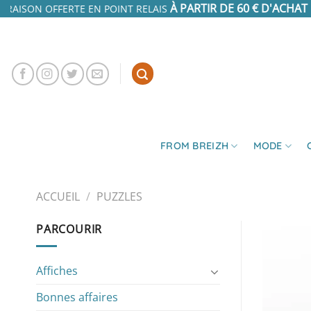
Passer
À PARTIR DE 60 € D'ACHAT
IVRAISON OFFERTE EN POINT RELAIS
E
au
contenu
FROM BREIZH
MODE
ACCUEIL
/
PUZZLES
PARCOURIR
Affiches
Bonnes affaires