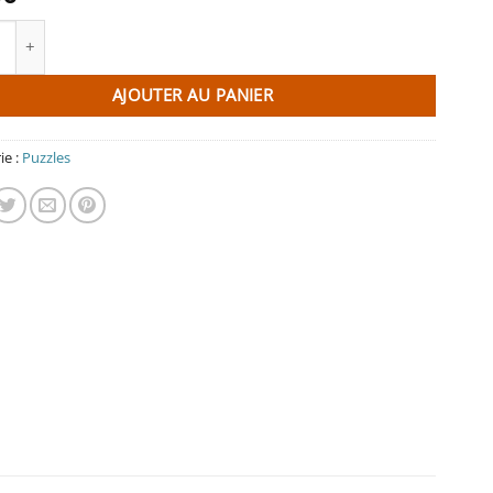
té de Puzzle Port de Dahouët – Pléneuf-Val-André
AJOUTER AU PANIER
ie :
Puzzles