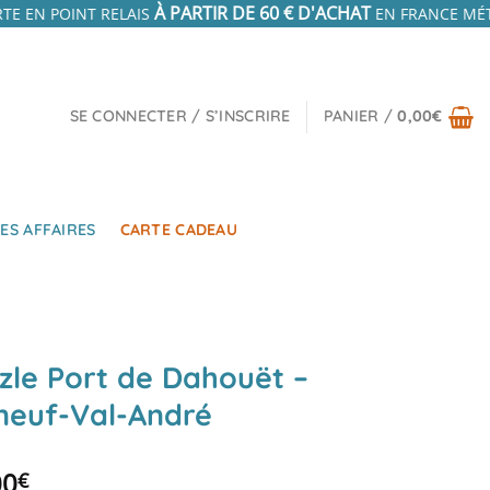
À PARTIR DE 60 € D'ACHAT
TE EN POINT RELAIS
EN FRANCE MÉTR
SE CONNECTER / S’INSCRIRE
PANIER /
0,00
€
ES AFFAIRES
CARTE CADEAU
zle Port de Dahouët –
neuf-Val-André
00
€