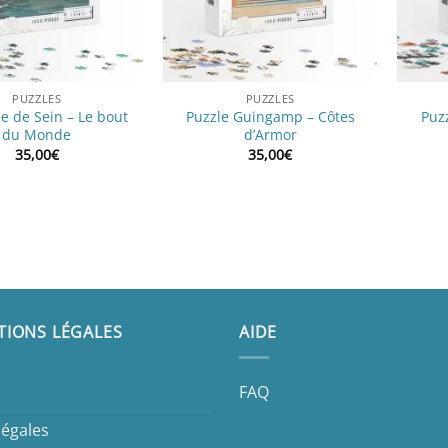
PUZZLES
PUZZLES
le de Sein – Le bout
Puzzle Guingamp – Côtes
Puzz
du Monde
d’Armor
35,00
€
35,00
€
TIONS LÉGALES
AIDE
FAQ
légales