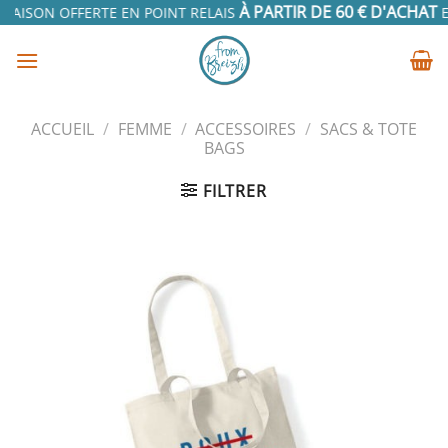
Passer
À PARTIR DE 60 € D'ACHAT
RAISON OFFERTE EN POINT RELAIS
EN
au
contenu
ACCUEIL
/
FEMME
/
ACCESSOIRES
/
SACS & TOTE
BAGS
FILTRER