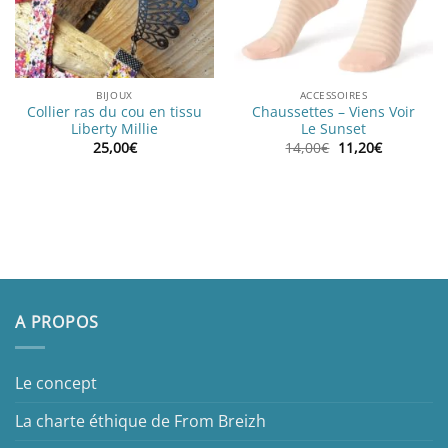
BIJOUX
ACCESSOIRES
Collier ras du cou en tissu
Chaussettes – Viens Voir
Liberty Millie
Le Sunset
Le
Le
25,00
€
14,00
€
11,20
€
prix
prix
initial
actuel
était :
est :
14,00€.
11,20€.
A PROPOS
Le concept
La charte éthique de From Breizh