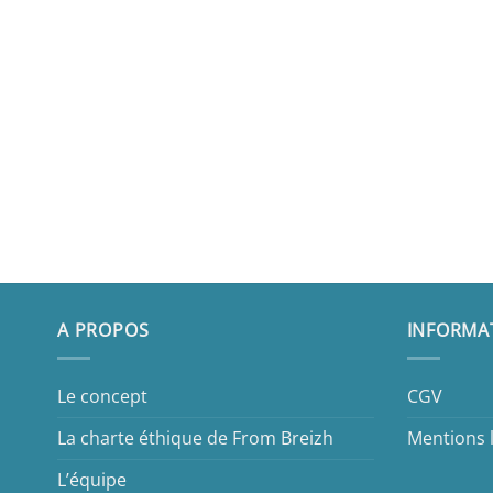
A PROPOS
INFORMA
Le concept
CGV
La charte éthique de From Breizh
Mentions 
L’équipe