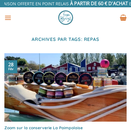
Passer
À PARTIR DE 60 € D'ACHAT
RAISON OFFERTE EN POINT RELAIS
EN
au
contenu
ARCHIVES PAR TAGS:
REPAS
28
Fév
Zoom sur la conserverie La Paimpolaise