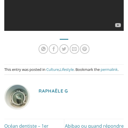
This entry was posted in
Culture
,
Lifestyle
. Bookmark the
permalink
.
RAPHAËLE G
Océan dentiste – 1er
Abibao ou quand répondre