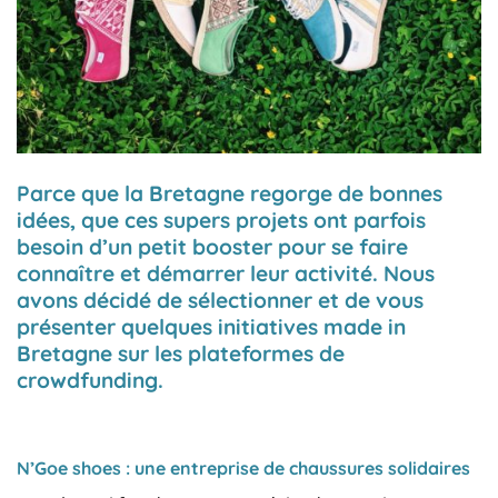
Parce que la Bretagne regorge de bonnes
idées, que ces supers projets ont parfois
besoin d’un petit booster pour se faire
connaître et démarrer leur activité. Nous
avons décidé de sélectionner et de vous
présenter quelques initiatives made in
Bretagne sur les plateformes de
crowdfunding.
N’Goe shoes : une entreprise de chaussures solidaires