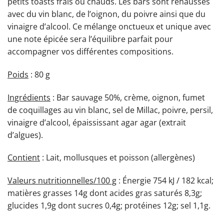
petits toasts frais ou chauds. Les bars sont rehaussés
avec du vin blanc, de l’oignon, du poivre ainsi que du
vinaigre d’alcool. Ce mélange onctueux et unique avec
une note épicée sera l’équilibre parfait pour
accompagner vos différentes compositions.
Poids
: 80 g
Ingrédients
: Bar sauvage 50%, crème, oignon, fumet
de coquillages au vin blanc, sel de Millac, poivre, persil,
vinaigre d’alcool, épaississant agar agar (extrait
d’algues).
Contient
: Lait, mollusques et poisson (allergènes)
Valeurs nutritionnelles/100 g
: Énergie 754 kJ / 182 kcal;
matières grasses 14g dont acides gras saturés 8,3g;
glucides 1,9g dont sucres 0,4g; protéines 12g; sel 1,1g.